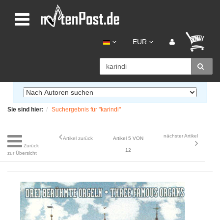
EUR
Sie sind hier:
Suchergebnis für "karindi"
nächster Artikel
Artikel zurück
Artikel 5 VON
Zurück
12
zur Übersicht