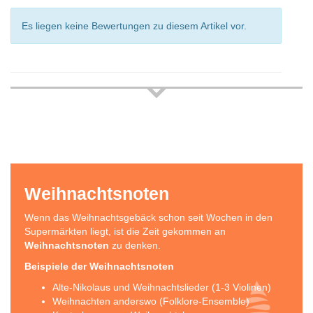
Es liegen keine Bewertungen zu diesem Artikel vor.
Weihnachtsnoten
Wenn das Weihnachtsgebäck schon seit Wochen in den
Supermärkten liegt, ist die Zeit gekommen an
Weihnachtsnoten
zu denken.
Beispiele der Weihnachtsnoten
Alte-Nikolaus und Weihnachtslieder (1-3 Violinen)
Weihnachten anderswo (Folklore-Ensemble)