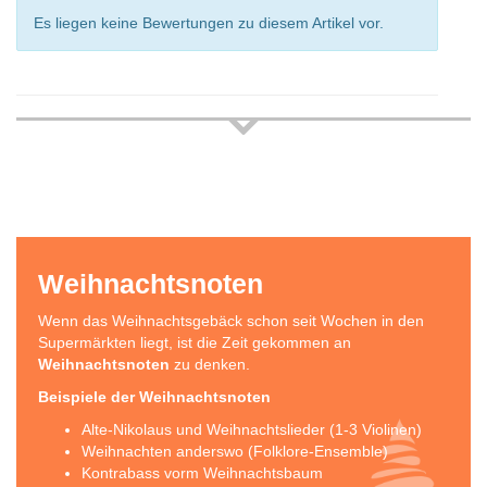
Es liegen keine Bewertungen zu diesem Artikel vor.
Weihnachtsnoten
Wenn das Weihnachtsgebäck schon seit Wochen in den
Supermärkten liegt, ist die Zeit gekommen an
Weihnachtsnoten
zu denken.
Beispiele der Weihnachtsnoten
Alte-Nikolaus und Weihnachtslieder (1-3 Violinen)
Weihnachten anderswo (Folklore-Ensemble)
Kontrabass vorm Weihnachtsbaum