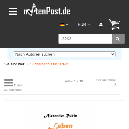
EUR
Sie sind hier:
Suchergebnis für "3263"
nächster Artikel
Artikel 1 VON 5
Zurück
zur Übersicht