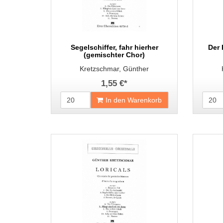
Segelschiffer, fahr hierher
Der 
(gemischter Chor)
Kretzschmar, Günther
1,55 €
*
In den Warenkorb