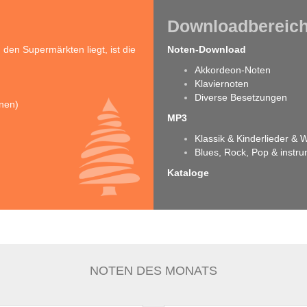
Downloadbereic
en Supermärkten liegt, ist die
Noten-Download
Akkordeon-Noten
Klaviernoten
Diverse Besetzungen
inen)
MP3
Klassik & Kinderlieder &
Blues, Rock, Pop & instr
Kataloge
NOTEN DES MONATS