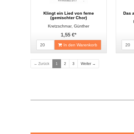
Klingt ein Lied von ferne
Das 
(gemischter Chor)
Kretzschmar, Günther
1,55 €
*
In den Warenkorb
← Zurück
1
2
3
Weiter →