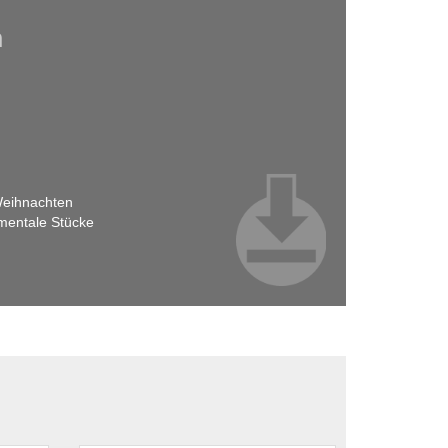
h
 Weihnachten
umentale Stücke