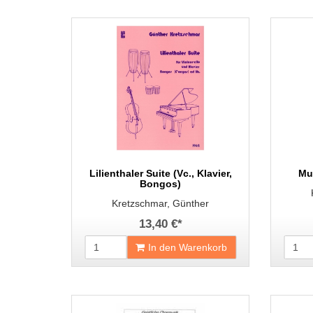
Lilienthaler Suite (Vc., Klavier,
Mus
Bongos)
Kretzschmar, Günther
13,40 €
*
In den Warenkorb