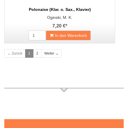
Polonaise (Klar. o. Sax., Klavier)
Oginski, M. K.
7,20 €
*
In den Warenkorb
← Zurück
1
2
Weiter →