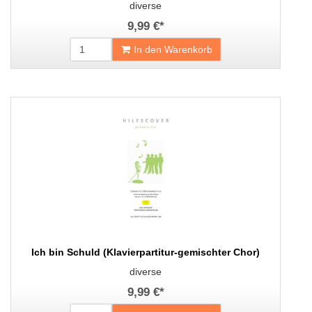
diverse
9,99 €
*
In den Warenkorb
Ich bin Schuld (Klavierpartitur-gemischter Chor)
diverse
9,99 €
*