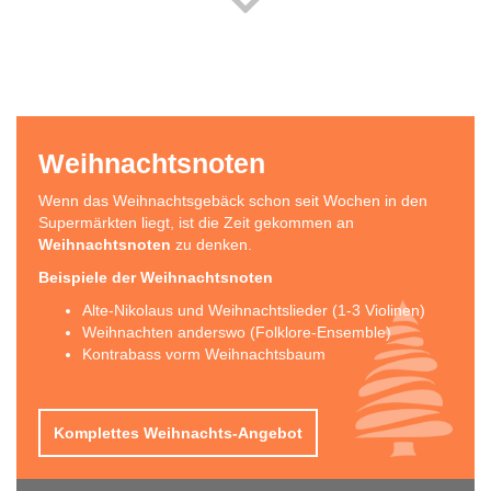
Weihnachtsnoten
Wenn das Weihnachtsgebäck schon seit Wochen in den
Supermärkten liegt, ist die Zeit gekommen an
Weihnachtsnoten
zu denken.
Beispiele der Weihnachtsnoten
Alte-Nikolaus und Weihnachtslieder (1-3 Violinen)
Weihnachten anderswo (Folklore-Ensemble)
Kontrabass vorm Weihnachtsbaum
Komplettes Weihnachts-Angebot