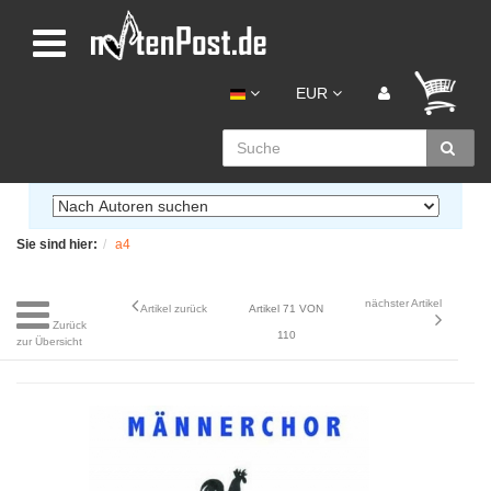
EUR
Sie sind hier:
a4
nächster Artikel
Artikel zurück
Artikel 71 VON
Zurück
110
zur Übersicht