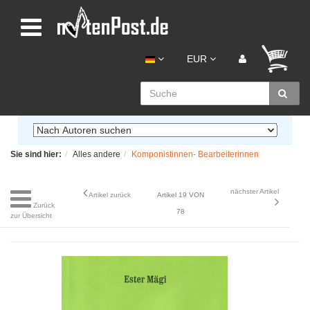
EUR
Sie sind hier:
Alles andere
Komponistinnen- Bearbeiterinnen
nächster Artikel
Artikel zurück
Artikel 19 VON
Zurück
78
zur Übersicht