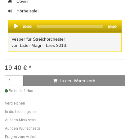
Cover
Hörbeispiel
Audio
Player
00:00
00:00
Vesper für Streichorchester
von Ester Mägi = Eres 9018.
19,40
€
*
In den Warenkorb
Sofort lieferbar
Vergleichen
In die Lieblingsliste
Auf den Merkzettel
Auf den Wunschzettel
Fragen zum Artikel