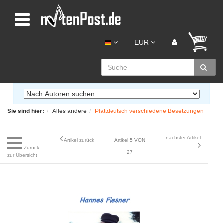
EUR
Sie sind hier:
Alles andere
Plattdeutsch verschiedene Besetzungen
nächster Artikel
Artikel zurück
Artikel 5 VON
Zurück
27
zur Übersicht