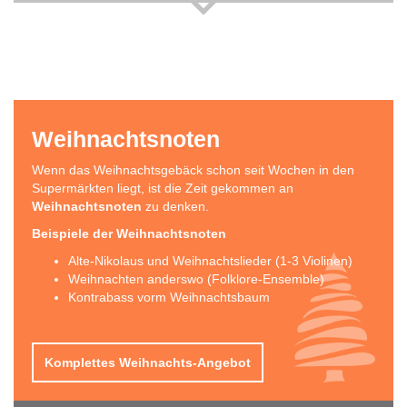
Weihnachtsnoten
Wenn das Weihnachtsgebäck schon seit Wochen in den
Supermärkten liegt, ist die Zeit gekommen an
Weihnachtsnoten
zu denken.
Beispiele der Weihnachtsnoten
Alte-Nikolaus und Weihnachtslieder (1-3 Violinen)
Weihnachten anderswo (Folklore-Ensemble)
Kontrabass vorm Weihnachtsbaum
Komplettes Weihnachts-Angebot