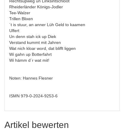
Rechtsupweg un Linksintschloot
Rheiderländer Königs-Jodler
Tee-Walzer
Trillen Blixen
´t is stuur, an anner Lüh Geld to kaamen
Ulfert
Un denn stah ick up Diek
Verstand kummt mit Jahren
Wat nich kloar word, dat blifft liggen
Wi gahn up Botterfahrt
Wi hämm d´r wat mit!
Noten: Hannes Flesner
ISMN 979-0-2024-9253-6
Artikel bewerten