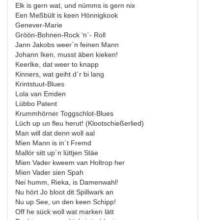
Elk is gern wat, und nümms is gern nix
Een Meßbült is keen Hönnigkook
Genever-Marie
Gröön-Bohnen-Rock ‘n´- Roll
Jann Jakobs weer´n feinen Mann
Johann Iken, musst äben kieken!
Keerlke, dat weer to knapp
Kinners, wat geiht d´r bi lang
Krintstuut-Blues
Lola van Emden
Lübbo Patent
Krummhörner Toggschlot-Blues
Lüch up un fleu herut! (Klootschießerlied)
Man will dat denn woll aal
Mien Mann is in´t Fremd
Mallör sitt up´n lüttjen Stäe
Mien Vader kweem van Holtrop her
Mien Vader sien Spah
Nei humm, Rieka, is Damenwahl!
Nu hört Jo bloot dit Spillwark an
Nu up See, un den keen Schipp!
Off he sück woll wat marken lätt