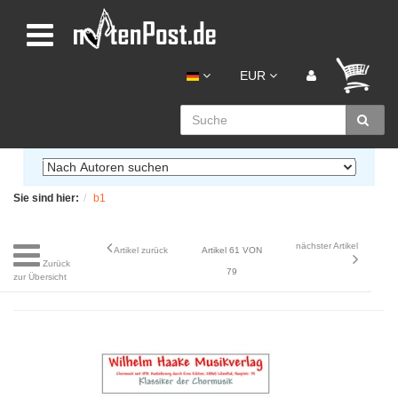
EUR
Sie sind hier:
b1
nächster Artikel
Artikel zurück
Artikel 61 VON
Zurück
79
zur Übersicht