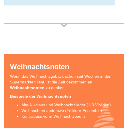
Weihnachtsnoten
Wenn das Weihnachtsgebäck schon seit Wochen in den
Supermärkten liegt, ist die Zeit gekommen an
Weihnachtsnoten
zu denken.
Beispiele der Weihnachtsnoten
Alte-Nikolaus und Weihnachtslieder (1-3 Violinen)
Weihnachten anderswo (Folklore-Ensemble)
Kontrabass vorm Weihnachtsbaum