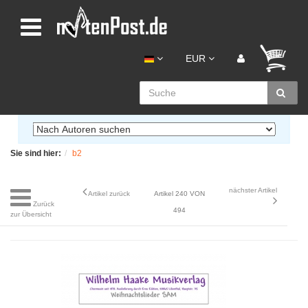
EUR
Sie sind hier:
b2
nächster Artikel
Artikel zurück
Artikel 240 VON
Zurück
494
zur Übersicht