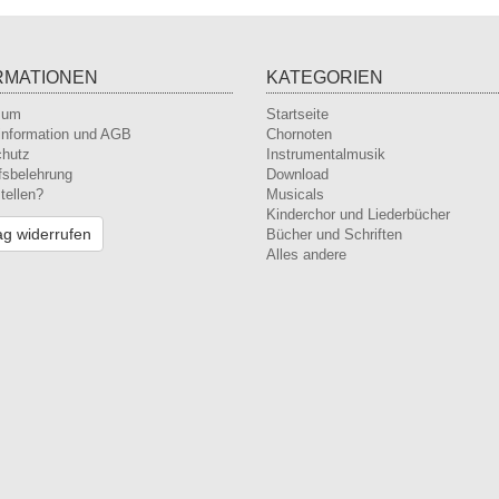
RMATIONEN
KATEGORIEN
sum
Startseite
nformation und AGB
Chornoten
chutz
Instrumentalmusik
fsbelehrung
Download
tellen?
Musicals
Kinderchor und Liederbücher
ag widerrufen
Bücher und Schriften
Alles andere