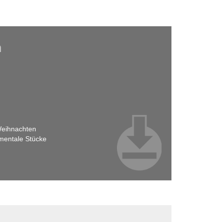
h
 Weihnachten
umentale Stücke