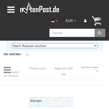
EUR
Sie sind hier:
c2
nächster Artikel
Artikel zurück
Artikel 125 VON
Zurück
514
zur Übersicht