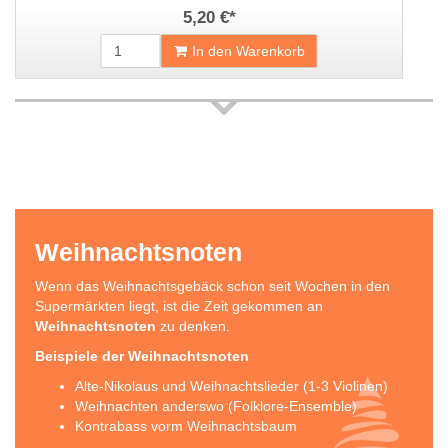
5,20 €
*
In den Warenkorb
Weihnachtsnoten
Wenn das Weihnachtsgebäck schon seit Wochen in den
Supermärkten liegt, ist die Zeit gekommen an
Weihnachtsnoten
zu denken.
Beispiele der Weihnachtsnoten
Alte-Nikolaus und Weihnachtslieder (1-3 Violinen)
Weihnachten anderswo (Folklore-Ensemble)
Kontrabass vorm Weihnachtsbaum