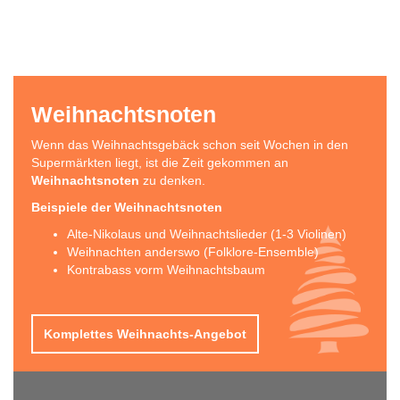
Weihnachtsnoten
Wenn das Weihnachtsgebäck schon seit Wochen in den
Supermärkten liegt, ist die Zeit gekommen an
Weihnachtsnoten
zu denken.
Beispiele der Weihnachtsnoten
Alte-Nikolaus und Weihnachtslieder (1-3 Violinen)
Weihnachten anderswo (Folklore-Ensemble)
Kontrabass vorm Weihnachtsbaum
Komplettes Weihnachts-Angebot