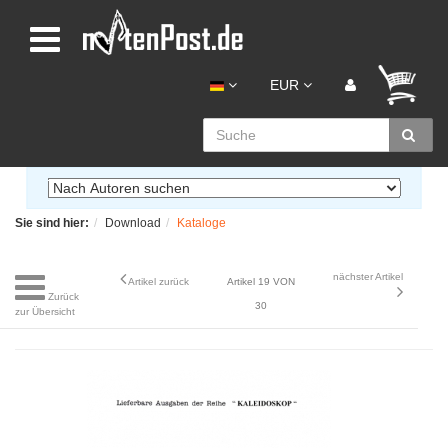
EUR
Sie sind hier:
Download
Kataloge
nächster Artikel
Artikel zurück
Artikel 19 VON
Zurück
30
zur Übersicht