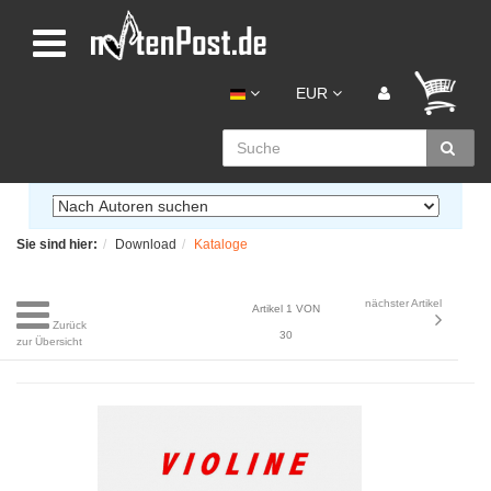
EUR
Sie sind hier:
Download
Kataloge
nächster Artikel
Artikel 1 VON
Zurück
30
zur Übersicht