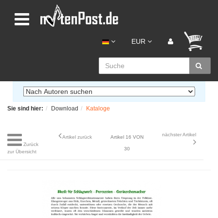
EUR
Sie sind hier:
Download
Kataloge
nächster Artikel
Artikel zurück
Artikel 16 VON
Zurück
30
zur Übersicht