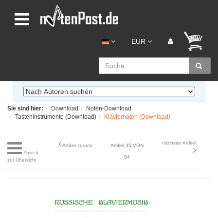
EUR
Sie sind hier:
Download
Noten-Download
Tasteninstrumente (Download)
Klaviernoten (Download)
nächster Artikel
Artikel zurück
Artikel 45 VON
Zurück
84
zur Übersicht