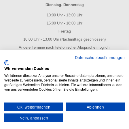
Dienstag- Donnerstag
10:00 Uhr - 13:00 Uhr
15:00 Uhr - 18:00 Uhr
Freitag
10:00 Uhr - 13.00 Uhr (Nachmittags geschlossen)
Andere Termine nach telefonischer Absprache möglich.
NOTENPOST BY ERES Edition
Datenschutzbestimmungen
Wir verwenden Cookies
Wir können diese zur Analyse unserer Besucherdaten platzieren, um unsere
Webseite zu verbessern, personalisierte Inhalte anzuzeigen und Ihnen ein
großartiges Webseiten-Erlebnis zu bieten. Für weitere Informationen zu den
von uns verwendeten Cookies öffnen Sie die Einstellungen.
NOTENPOST BY ERES Edition: Der Noten Online Shop - enthält
Ok, weitermachen
Ablehnen
alles rund um das Thema Noten und Musik.
Umfangreiches Produktsortiment und blitzschneller Versand!
Nein, anpassen