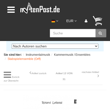
EUR
Sie sind hier:
Instrumentalmusik
Kammermusik / Ensembles
Stabspielensemble (Orff)
nächster Artikel
Artikel zurück
Artikel 13 VON
Zurück
31
zur Übersicht