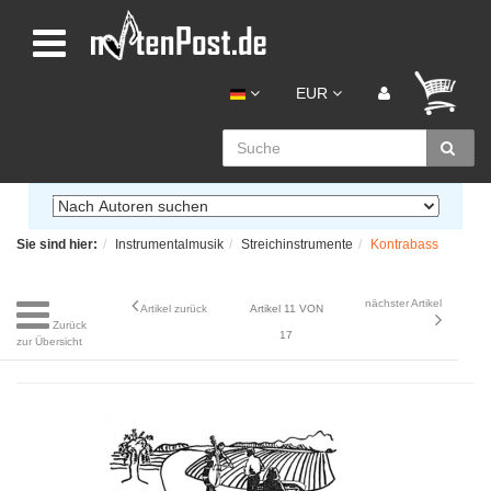
EUR
Sie sind hier:
Instrumentalmusik
Streichinstrumente
Kontrabass
nächster Artikel
Artikel zurück
Artikel 11 VON
Zurück
17
zur Übersicht