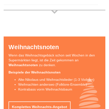
Weihnachtsnoten
Wenn das Weihnachtsgebäck schon seit Wochen in den
Supermärkten liegt, ist die Zeit gekommen an
Weihnachtsnoten
zu denken.
Beispiele der Weihnachtsnoten
Alte-Nikolaus und Weihnachtslieder (1-3 Violinen)
Weihnachten anderswo (Folklore-Ensemble)
Kontrabass vorm Weihnachtsbaum
Komplettes Weihnachts-Angebot