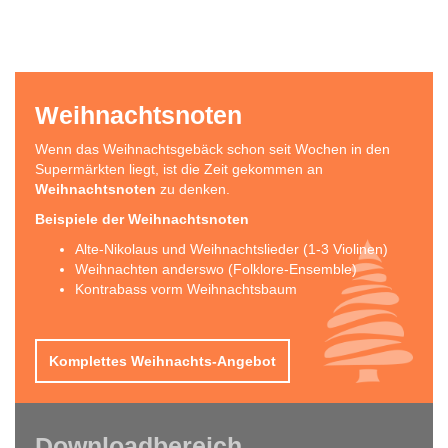
Weihnachtsnoten
Wenn das Weihnachtsgebäck schon seit Wochen in den
Supermärkten liegt, ist die Zeit gekommen an
Weihnachtsnoten
zu denken.
Beispiele der Weihnachtsnoten
Alte-Nikolaus und Weihnachtslieder (1-3 Violinen)
Weihnachten anderswo (Folklore-Ensemble)
Kontrabass vorm Weihnachtsbaum
Komplettes Weihnachts-Angebot
Downloadbereich