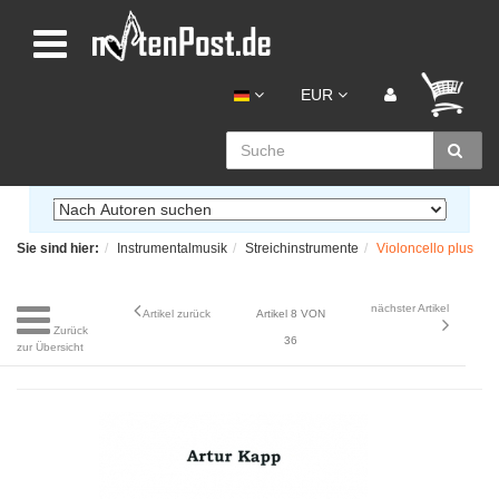
EUR
Sie sind hier:
Instrumentalmusik
Streichinstrumente
Violoncello plus
nächster Artikel
Artikel zurück
Artikel 8 VON
Zurück
36
zur Übersicht