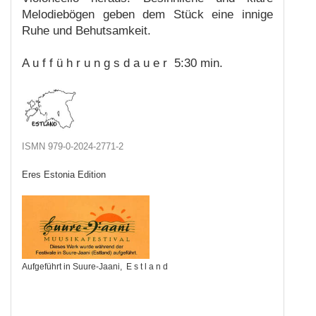
Melodiebögen geben dem Stück eine innige
Ruhe und Behutsamkeit.
A u f f ü h r u n g s d a u e r 5:30 min.
ISMN 979-0-2024-2771-2
Eres Estonia Edition
Aufgeführt in Suure-Jaani, E s t l a n d