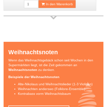
In den Warenkorb
Weihnachtsnoten
Wenn das Weihnachtsgebäck schon seit Wochen in den
Supermärkten liegt, ist die Zeit gekommen an
Weihnachtsnoten
zu denken.
Beispiele der Weihnachtsnoten
Alte-Nikolaus und Weihnachtslieder (1-3 Violinen)
Weihnachten anderswo (Folklore-Ensemble)
Kontrabass vorm Weihnachtsbaum