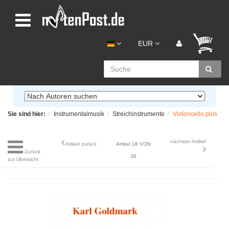
EUR
Sie sind hier:
Instrumentalmusik
Streichinstrumente
Violoncello plus
nächster Artikel
Artikel zurück
Artikel 18 VON
Zurück
36
zur Übersicht