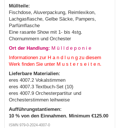
Müllteile:
Fischdose, Aluverpackung, Reimlexikon,
Lachgasflasche, Gelbe Säcke, Pampers,
Parfümflasche
Eine rasante Show mit 1- bis 4stg.
Chornummern und Orchester
Ort der Handlung:
M ü l l d e p o n i e
Informationen zur H a n d l u n g zu diesem
Werk finden Sie unter M u s t e r s e i t e n.
Lieferbare Materialien:
eres 4007.2 Vokalstimmen
eres 4007.3 Textbuch-Set (10)
eres 4007.9 Orchesterpartitur und
Orchesterstimmen leihweise
Aufführungstantiemen:
10 % von den Einnahmen. Minimum €125.00
ISMN 979-0-2024-4007-0