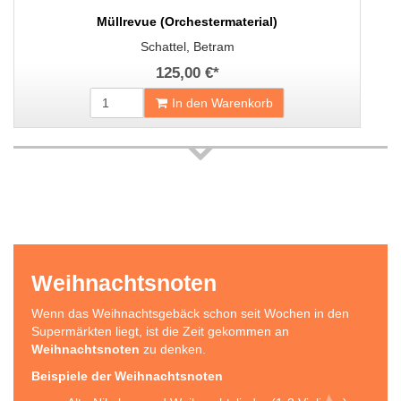
Müllrevue (Orchestermaterial)
Schattel, Betram
125,00 €
*
In den Warenkorb
Weihnachtsnoten
Wenn das Weihnachtsgebäck schon seit Wochen in den
Supermärkten liegt, ist die Zeit gekommen an
Weihnachtsnoten
zu denken.
Beispiele der Weihnachtsnoten