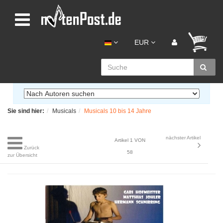
EUR
Sie sind hier:
Musicals
Musicals 10 bis 14 Jahre
nächster Artikel
Artikel 1 VON
Zurück
58
zur Übersicht