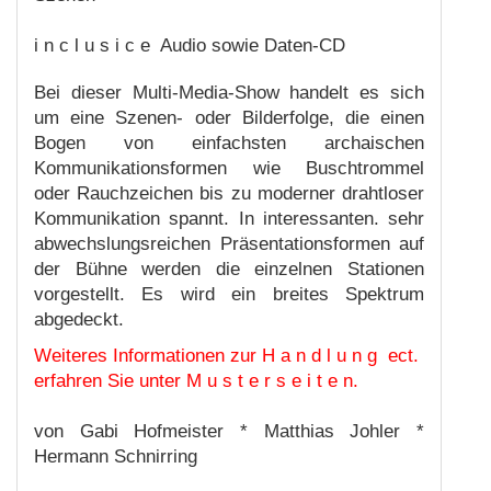
i n c l u s i c e Audio sowie Daten-CD
Bei dieser Multi-Media-Show handelt es sich
um eine Szenen- oder Bilderfolge, die einen
Bogen von einfachsten archaischen
Kommunikationsformen wie Buschtrommel
oder Rauchzeichen bis zu moderner drahtloser
Kommunikation spannt. In interessanten. sehr
abwechslungsreichen Präsentationsformen auf
der Bühne werden die einzelnen Stationen
vorgestellt. Es wird ein breites Spektrum
abgedeckt.
Weiteres Informationen zur H a n d l u n g ect.
erfahren Sie unter M u s t e r s e i t e n.
von Gabi Hofmeister * Matthias Johler *
Hermann Schnirring