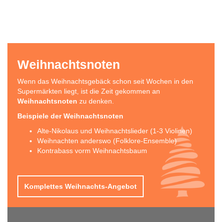
Weihnachtsnoten
Wenn das Weihnachtsgebäck schon seit Wochen in den
Supermärkten liegt, ist die Zeit gekommen an
Weihnachtsnoten
zu denken.
Beispiele der Weihnachtsnoten
Alte-Nikolaus und Weihnachtslieder (1-3 Violinen)
Weihnachten anderswo (Folklore-Ensemble)
Kontrabass vorm Weihnachtsbaum
Komplettes Weihnachts-Angebot