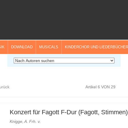
IK
DOWNLOAD
MUSICALS
KINDERCHOR UND LIEDERBÜCHE
zurück
Artikel 6 VON 29
Konzert für Fagott F-Dur (Fagott, Stimmen)
Knigge, A. Frh. v.