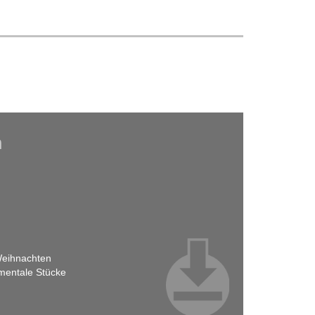
h
 Weihnachten
umentale Stücke