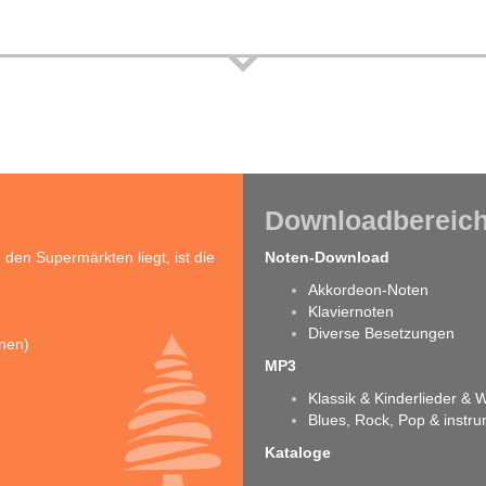
Downloadbereic
en Supermärkten liegt, ist die
Noten-Download
Akkordeon-Noten
Klaviernoten
Diverse Besetzungen
inen)
MP3
Klassik & Kinderlieder &
Blues, Rock, Pop & instr
Kataloge