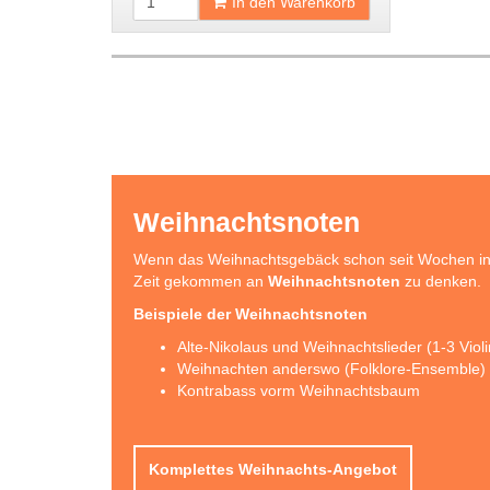
In den Warenkorb
Weihnachtsnoten
Wenn das Weihnachtsgebäck schon seit Wochen in d
Zeit gekommen an
Weihnachtsnoten
zu denken.
Beispiele der Weihnachtsnoten
Alte-Nikolaus und Weihnachtslieder (1-3 Viol
Weihnachten anderswo (Folklore-Ensemble)
Kontrabass vorm Weihnachtsbaum
Komplettes Weihnachts-Angebot