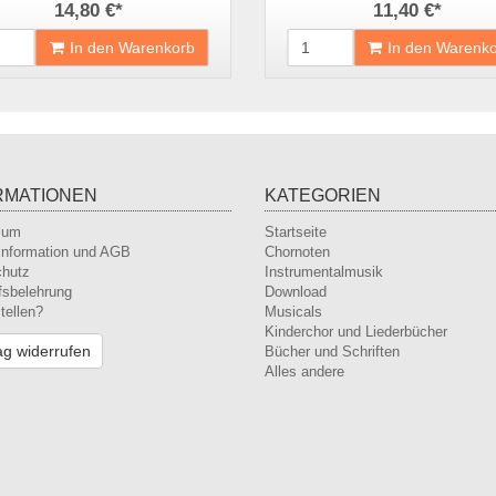
14,80 €
*
11,40 €
*
In den Warenkorb
In den Warenk
RMATIONEN
KATEGORIEN
sum
Startseite
nformation und AGB
Chornoten
chutz
Instrumentalmusik
fsbelehrung
Download
tellen?
Musicals
Kinderchor und Liederbücher
ag widerrufen
Bücher und Schriften
Alles andere