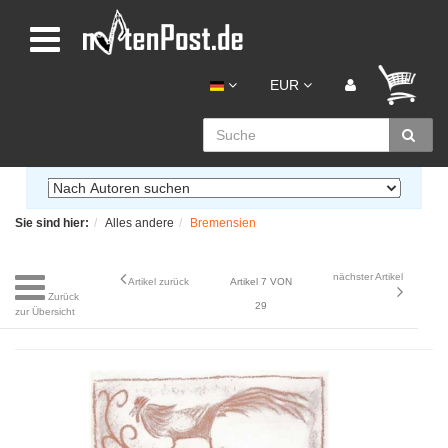
EUR
Sie sind hier:
Alles andere
Bremensien
nächster Artikel
Artikel zurück
Artikel 7 VON
Zurück
29
zur Übersicht