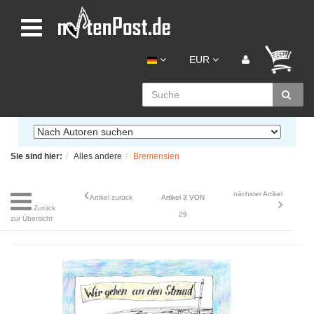
EUR
Sie sind hier:
Alles andere
Bremensien
nächster Artikel
Artikel zurück
Artikel 3 VON
Zurück
29
zur Übersicht