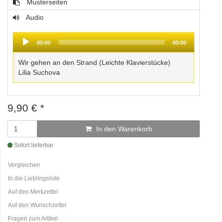
Musterseiten
Audio
Audio
Player
00:00
00:00
Wir gehen an den Strand (Leichte Klavierstücke)
Lilia Suchova
9,90
€
*
In den Warenkorb
Sofort lieferbar
Vergleichen
In die Lieblingsliste
Auf den Merkzettel
Auf den Wunschzettel
Fragen zum Artikel