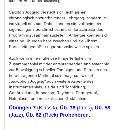
diesem Heft unberücksichtigt.
Saxofon Jogging versteht sich nicht als ein
chronologisch abzuarbeitender Lehrgang, sondern ist
individuell nutzbar. Dabei kann es sinnvoll sein, ein
eigenes, ganz persönliches, in sich fortschreitendes
Programm zusammenzustellen. Anfänger können sich
einzelne Übungen heraussuchen und sie - ihrem
Fortschritt gemäß - sogar nur zeilenweise spielen.
Auch wenn eine mühelose Fingerfertigkeit im
Zusammenspiel mit der entsprechenden Anblastechnik
zur Bewältigung schneller Tonfolgen und Phrasen das
herausragende Merkmal sein mag, so trainiert
„Saxophon Jogging“ auch weitere Aspekte des
Instrumentalspiels, als da sind Tonbildung,
Gehörbildung, Intonation, Rhythmik, Formgefühl,
Notenlesen und musikalisches Gedächtnis.
Übungen 7
(Klassik)
, Üb. 38
(Funk)
, Üb. 58
(Jazz)
, Üb. 62
(Rock)
Probehören.