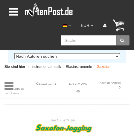
EUR
Sie sind hier:
Instrumentalmusik
Blasinstrumente
Saxofon
nächster Artikel
Artikel zurück
Artikel 2 VON
Zurück
40
zur Übersicht