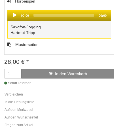
Hörbeispiel
Audio
Player
00:00
00:00
Saxofon-Jogging
Hartmut Tripp
Musterseiten
28,00
€
*
In den Warenkorb
Sofort lieferbar
Vergleichen
In die Lieblingsliste
Auf den Merkzettel
Auf den Wunschzettel
Fragen zum Artikel