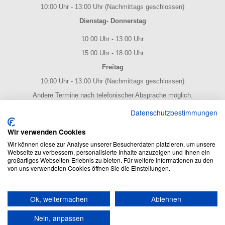
10:00 Uhr - 13:00 Uhr (Nachmittags geschlossen)
Dienstag- Donnerstag
10:00 Uhr - 13:00 Uhr
15:00 Uhr - 18:00 Uhr
Freitag
10:00 Uhr - 13.00 Uhr (Nachmittags geschlossen)
Andere Termine nach telefonischer Absprache möglich.
NOTENPOST BY ERES Edition
Datenschutzbestimmungen
Wir verwenden Cookies
Wir können diese zur Analyse unserer Besucherdaten platzieren, um unsere
Webseite zu verbessern, personalisierte Inhalte anzuzeigen und Ihnen ein
großartiges Webseiten-Erlebnis zu bieten. Für weitere Informationen zu den
von uns verwendeten Cookies öffnen Sie die Einstellungen.
NOTENPOST BY ERES Edition: Der Noten Online Shop - enthält
Ok, weitermachen
Ablehnen
alles rund um das Thema Noten und Musik.
Umfangreiches Produktsortiment und blitzschneller Versand!
Nein, anpassen