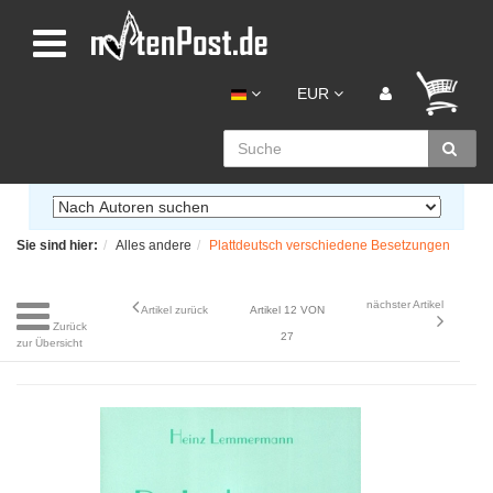
EUR
Sie sind hier:
Alles andere
Plattdeutsch verschiedene Besetzungen
nächster Artikel
Artikel zurück
Artikel 12 VON
Zurück
27
zur Übersicht