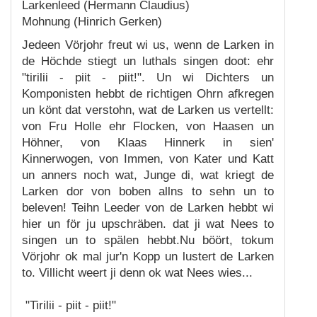
Larkenleed (Hermann Claudius)
Mohnung (Hinrich Gerken)
Jedeen Vörjohr freut wi us, wenn de Larken in
de Höchde stiegt un luthals singen doot: ehr
"tirilii - piit - piit!". Un wi Dichters un
Komponisten hebbt de richtigen Ohrn afkregen
un könt dat verstohn, wat de Larken us vertellt:
von Fru Holle ehr Flocken, von Haasen un
Höhner, von Klaas Hinnerk in sien'
Kinnerwogen, von Immen, von Kater und Katt
un anners noch wat, Junge di, wat kriegt de
Larken dor von boben allns to sehn un to
beleven! Teihn Leeder von de Larken hebbt wi
hier un för ju upschräben. dat ji wat Nees to
singen un to spälen hebbt.Nu böört, tokum
Vörjohr ok mal jur'n Kopp un lustert de Larken
to. Villicht weert ji denn ok wat Nees wies...
"Tirilii - piit - piit!"