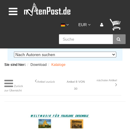
EUR
Sie sind hier:
Download
Kataloge
nächster Artikel
Artikel zurück
Artikel 8 VON
Zurück
30
zur Übersicht