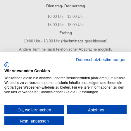
Dienstag- Donnerstag
10:00 Uhr - 13:00 Uhr
15:00 Uhr - 18:00 Uhr
Freitag
10:00 Uhr - 13.00 Uhr (Nachmittags geschlossen)
Andere Termine nach telefonischer Absprache möglich.
NOTENPOST BY ERES Edition
Datenschutzbestimmungen
Wir verwenden Cookies
Wir können diese zur Analyse unserer Besucherdaten platzieren, um unsere
Webseite zu verbessern, personalisierte Inhalte anzuzeigen und Ihnen ein
großartiges Webseiten-Erlebnis zu bieten. Für weitere Informationen zu den
von uns verwendeten Cookies öffnen Sie die Einstellungen.
NOTENPOST BY ERES Edition: Der Noten Online Shop - enthält
Ok, weitermachen
Ablehnen
alles rund um das Thema Noten und Musik.
Umfangreiches Produktsortiment und blitzschneller Versand!
Nein, anpassen