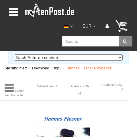
EUR
Sie sind hier:
Download
mp3
Hannes Flesner Playbacks
nächster Artikel
Artikel zurück
Artikel 7 VON
Zurück
47
zur Übersicht