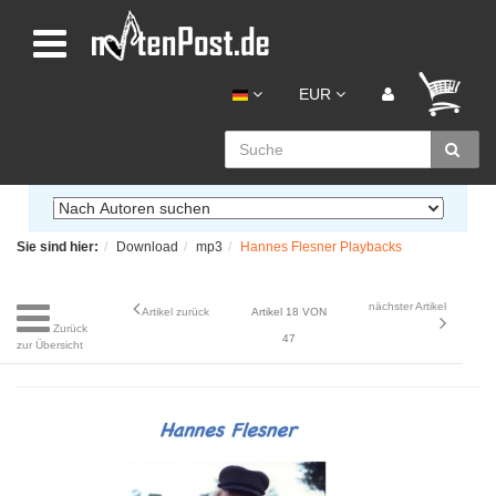
EUR
Sie sind hier:
Download
mp3
Hannes Flesner Playbacks
nächster Artikel
Artikel zurück
Artikel 18 VON
Zurück
47
zur Übersicht