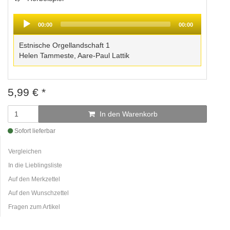
Audio
Player
00:00
00:00
Estnische Orgellandschaft 1
Helen Tammeste, Aare-Paul Lattik
5,99
€
*
In den Warenkorb
Sofort lieferbar
Vergleichen
In die Lieblingsliste
Auf den Merkzettel
Auf den Wunschzettel
Fragen zum Artikel