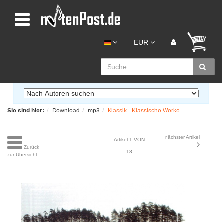
EUR
Sie sind hier:
Download
mp3
Klassik - Klassische Werke
nächster Artikel
Artikel 1 VON
Zurück
18
zur Übersicht