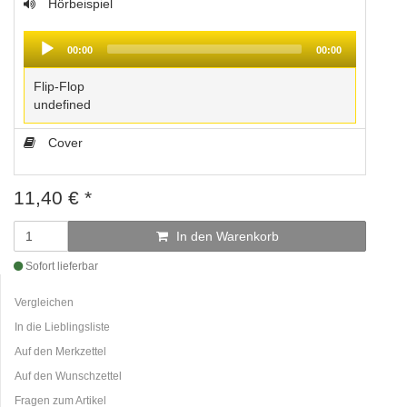
Hörbeispiel
Audio
Player
00:00
00:00
Flip-Flop
undefined
Cover
11,40
€
*
In den Warenkorb
Sofort lieferbar
Vergleichen
In die Lieblingsliste
Auf den Merkzettel
Auf den Wunschzettel
Fragen zum Artikel