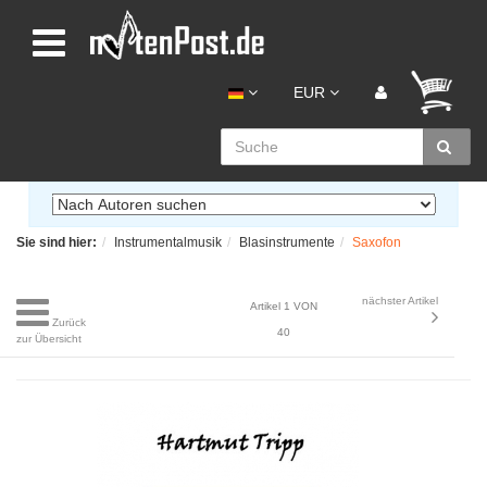
EUR
Sie sind hier:
Instrumentalmusik
Blasinstrumente
Saxofon
nächster Artikel
Artikel 1 VON
Zurück
40
zur Übersicht