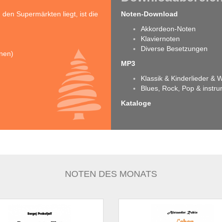
en Supermärkten liegt, ist die
Noten-Download
Akkordeon-Noten
Klaviernoten
Diverse Besetzungen
inen)
MP3
Klassik & Kinderlieder &
Blues, Rock, Pop & instr
Kataloge
NOTEN DES MONATS