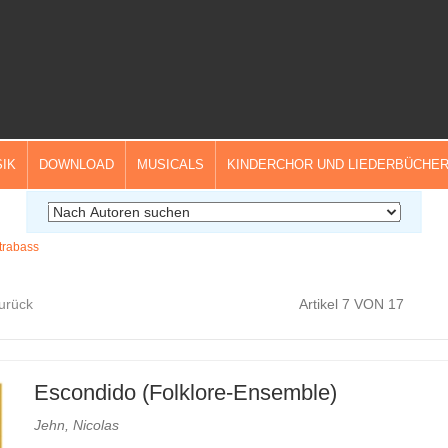
IK
DOWNLOAD
MUSICALS
KINDERCHOR UND LIEDERBÜCHE
trabass
zurück
Artikel 7 VON 17
Escondido (Folklore-Ensemble)
Jehn, Nicolas