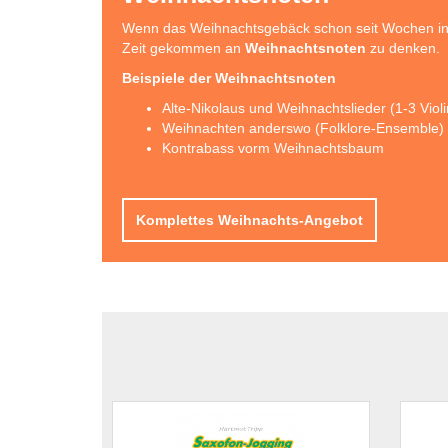
Wenn das Weihnachtsgebäck schon seit Wochen in d
Zeit gekommen an
Weihnachtsnoten
zu denken.
Beispiele der Weihnachtsnoten
Alte-Nikolaus und Weihnachtslieder (1-3 Viol
Weihnachten anderswo (Folklore-Ensemble)
Kontrabass vorm Weihnachtsbaum
Komplettes Weihnachts-Angebot