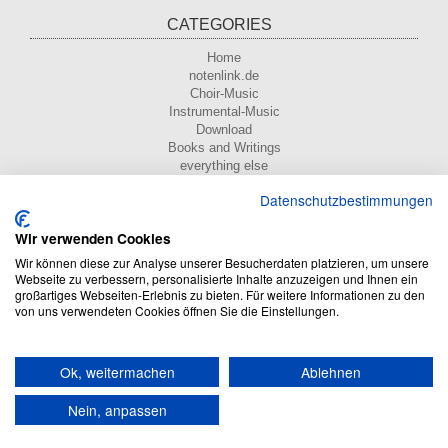
CATEGORIES
Home
notenlink.de
Choir-Music
Instrumental-Music
Download
Books and Writings
everything else
Datenschutzbestimmungen
Wir verwenden Cookies
ÖFFNUNGSZEITEN
Wir können diese zur Analyse unserer Besucherdaten platzieren, um unsere
Webseite zu verbessern, personalisierte Inhalte anzuzeigen und Ihnen ein
großartiges Webseiten-Erlebnis zu bieten. Für weitere Informationen zu den
von uns verwendeten Cookies öffnen Sie die Einstellungen.
*
incl. tax, plus
shipping
Ok, weitermachen
Ablehnen
Nein, anpassen
NOTENPOST BY ERES Edition: Music sheet Online Shop