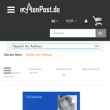
EUR
You are here:
Books and Writings
Previous
Product 16 of
Next product
product
Back to
85
overview