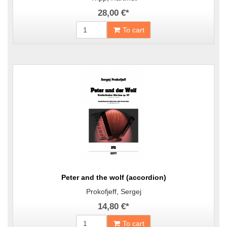
28,00 €
*
To cart
Peter and the wolf (accordion)
Prokofjeff, Sergej
14,80 €
*
To cart