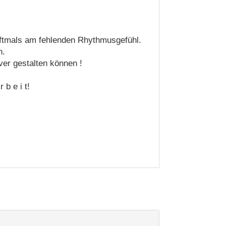
oftmals am fehlenden Rhythmusgefühl.
n.
ver gestalten können !
 b e i t!