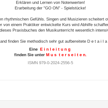
Erklären und Lernen von Notenwerten!
Erarbeitung der "GO ON" - Spielstücke!
den rhythmischen Gefühls. Singen und Musizieren scheitert 
r von einem Praktiker entwickelte Kurs wird Abhilfe schaffe
dieses Praxisbuches den Musikunterricht wesentlich intensi
nd finden Sie methodisch sehr gut aufbereitete D e t a i l a r
Eine
E i n l e i t u n g
finden Sie unter
M u s t e r s e i t e n.
ISMN 979-0-2024-2556-5