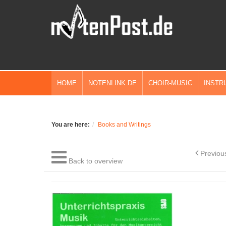
HOME
NOTENLINK.DE
CHOIR-MUSIC
INSTR
You are here:
Books and Writings
Previou
Back to overview