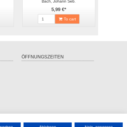
Bach, Johann Seb.
5,99 €
*
To cart
ÖFFNUNGSZEITEN
*
incl. tax, plus
shipping
rmachen
Ablehnen
Nein, anpassen