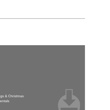
ngs & Christmas
entals