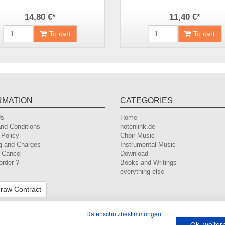
14,80 €
*
11,40 €
*
To cart
To cart
RMATION
CATEGORIES
Us
Home
nd Conditions
notenlink.de
 Policy
Choir-Music
g and Charges
Instrumental-Music
o Cancel
Download
order ?
Books and Writings
everything else
raw Contract
Datenschutzbestimmungen
Ok, weite