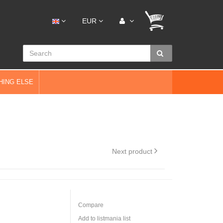
EUR
HING ELSE
Next product
Compare
Add to listmania list