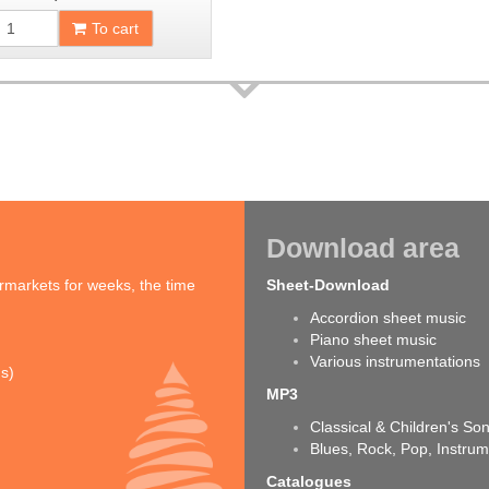
To cart
Download area
rmarkets for weeks, the time
Sheet-Download
Accordion sheet music
Piano sheet music
Various instrumentations
ns)
MP3
Classical & Children's So
Blues, Rock, Pop, Instrum
Catalogues