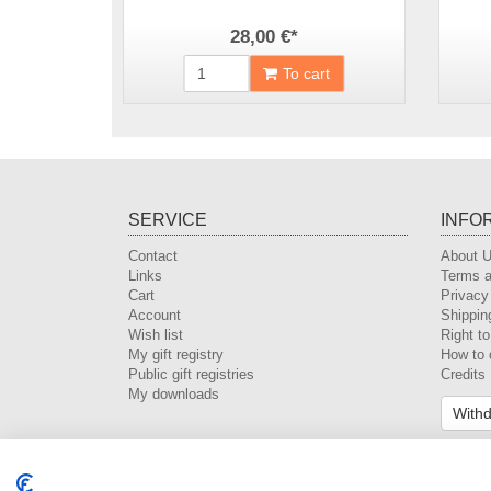
28,00 €
*
To cart
SERVICE
INFO
Contact
About 
Links
Terms a
Cart
Privacy
Account
Shippin
Wish list
Right t
My gift registry
How to 
Public gift registries
Credits
My downloads
Withd