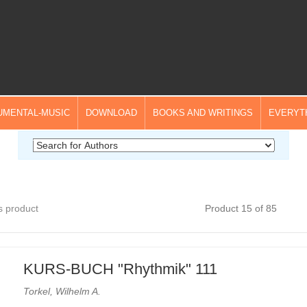
UMENTAL-MUSIC
DOWNLOAD
BOOKS AND WRITINGS
EVERYT
s product
Product 15 of 85
KURS-BUCH "Rhythmik" 111
Torkel, Wilhelm A.