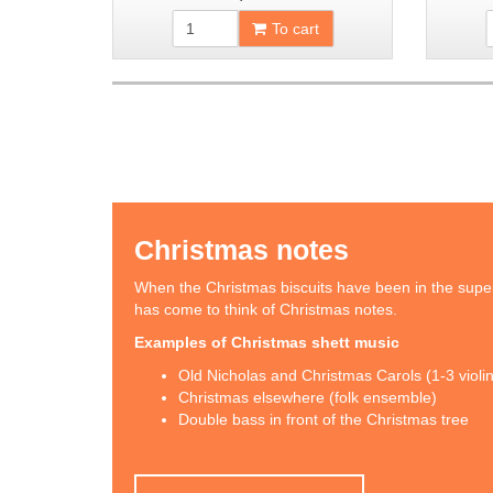
To cart
Christmas notes
When the Christmas biscuits have been in the supe
has come to think of Christmas notes.
Examples of Christmas shett music
Old Nicholas and Christmas Carols (1-3 violi
Christmas elsewhere (folk ensemble)
Double bass in front of the Christmas tree