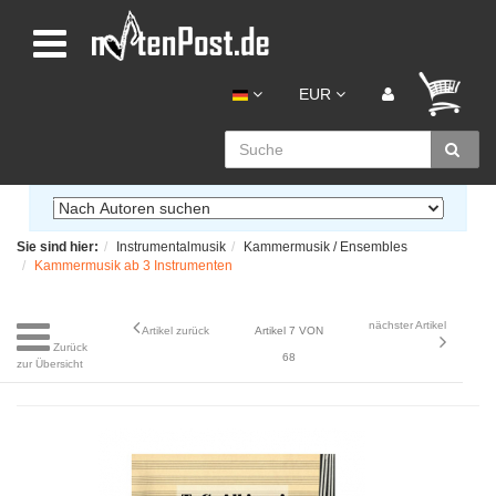
EUR
Sie sind hier:
Instrumentalmusik
Kammermusik / Ensembles
Kammermusik ab 3 Instrumenten
nächster Artikel
Artikel zurück
Artikel 7 VON
Zurück
68
zur Übersicht