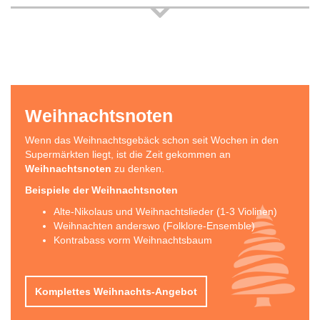
Weihnachtsnoten
Wenn das Weihnachtsgebäck schon seit Wochen in den
Supermärkten liegt, ist die Zeit gekommen an
Weihnachtsnoten
zu denken.
Beispiele der Weihnachtsnoten
Alte-Nikolaus und Weihnachtslieder (1-3 Violinen)
Weihnachten anderswo (Folklore-Ensemble)
Kontrabass vorm Weihnachtsbaum
Komplettes Weihnachts-Angebot