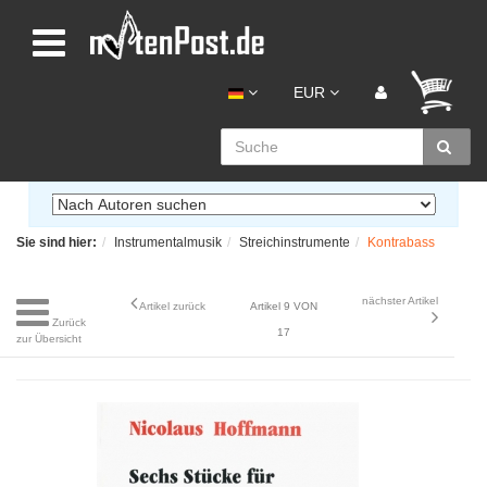
EUR
Sie sind hier:
Instrumentalmusik
Streichinstrumente
Kontrabass
nächster Artikel
Artikel zurück
Artikel 9 VON
Zurück
17
zur Übersicht